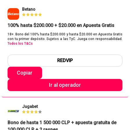
Betano
100% hasta $200.000 + $20.000 en Apuesta Gratis
18+. Bono del 100% hasta $200.000 y hasta $20.000 en Apuesta Gratis
con tu primer depósito. Sujetos a las TyC. Juega con responsabilidad.
Todos los T&Cs
Copiar
Ir al operador
Jugabet
Bono de hasta 1 500 000 CLP + apuesta gratuita de
100 000 CLP + 2 raspes