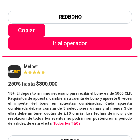
Copiar
Ir al operador
Melbet
250% hasta $300,000
18+. El depósito mínimo necesario para recibir el bono es de 5000 CLP.
Requisitos de apuesta: cambie a su cuenta de bono y apueste 8 veces
el importe del bono en apuestas combinadas. Cada apuesta
combinada deberá constar de 3 selecciones o más y al menos 3 de
ellas deberán tener cuotas de 2,10 o más. Las fechas de inicio y de
resolución de todos los eventos no podrán ser posteriores al periodo
de validez de esta oferta.
Todos los T&Cs